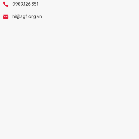
0989.126.351
hi@sgf.org.vn