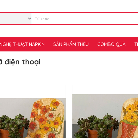
NGHỆ THUẬT NAPKIN
SẢN PHẨM THÊU
COMBO QUÀ
T
ỡ điện thoại