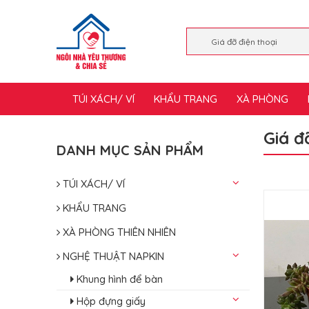
TÚI XÁCH/ VÍ
KHẨU TRANG
XÀ PHÒNG
Giá đ
DANH MỤC SẢN PHẨM
TÚI XÁCH/ VÍ
KHẨU TRANG
XÀ PHÒNG THIÊN NHIÊN
NGHỆ THUẬT NAPKIN
Khung hình để bàn
Hộp đựng giấy