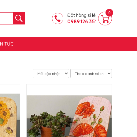
0
Đặt hàng sỉ lẻ
0989.126.351
IN TỨC