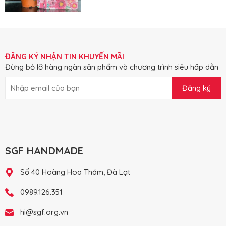
ĐĂNG KÝ NHẬN TIN KHUYẾN MÃI
Đừng bỏ lỡ hàng ngàn sản phẩm và chương trình siêu hấp dẫn
Đăng ký
SGF HANDMADE
Số 40 Hoàng Hoa Thám, Đà Lạt
0989.126.351
hi@sgf.org.vn