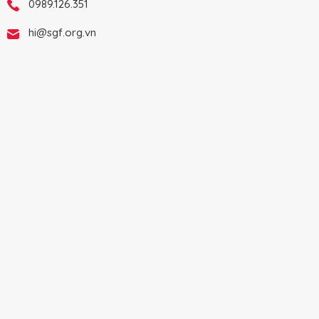
0989.126.351
hi@sgf.org.vn