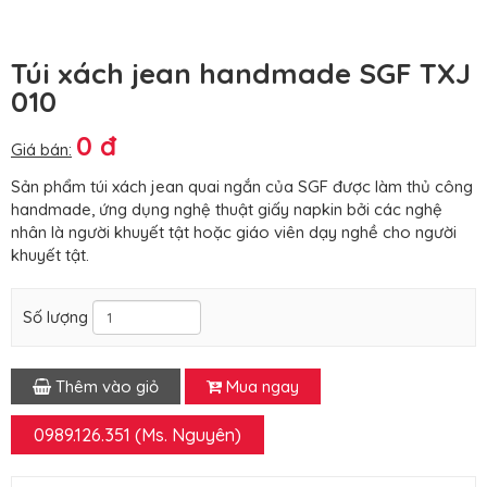
Túi xách jean handmade SGF TXJ
010
0 đ
Giá bán:
Sản phẩm túi xách jean quai ngắn của SGF được làm thủ công
handmade, ứng dụng nghệ thuật giấy napkin bởi các nghệ
nhân là người khuyết tật hoặc giáo viên dạy nghề cho người
khuyết tật.
Số lượng
Thêm vào giỏ
Mua ngay
0989.126.351 (Ms. Nguyên)