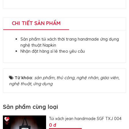
CHI TIẾT SẢN PHẨM
Sản phẩm túi xách thời trang handmade ứng dụng
nghệ thuật Napkin
Nhận đặt hàng sỉ lẻ theo yêu cầu
Từ khóa:
sản phẩm
,
thủ công
,
nghệ nhân
,
giáo viên
,
nghệ thuật
,
ứng dụng
Sản phẩm cùng loại
Túi xách jean handmade SGF TXJ 004
0 đ