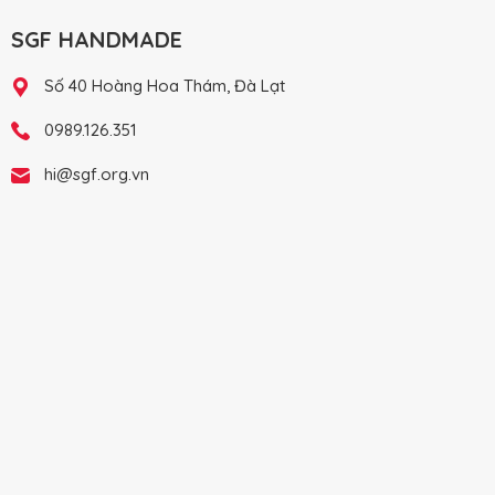
SGF HANDMADE
Số 40 Hoàng Hoa Thám, Đà Lạt
0989.126.351
hi@sgf.org.vn