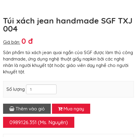
Túi xách jean handmade SGF TXJ
004
0 đ
Giá bán:
Sản phẩm túi xách jean quai ngắn của SGF được làm thủ công
handmade, ứng dụng nghệ thuật giấy napkin bởi các nghệ
nhân là người khuyết tật hoặc giáo viên dạy nghề cho người
khuyết tật.
Số lượng
Thêm vào giỏ
Mua ngay
0989.126.351 (Ms. Nguyên)