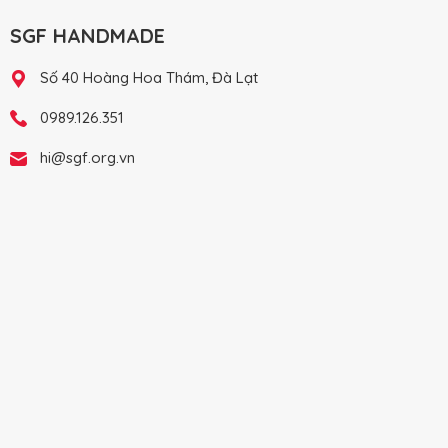
SGF HANDMADE
Số 40 Hoàng Hoa Thám, Đà Lạt
0989.126.351
hi@sgf.org.vn