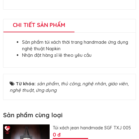
CHI TIẾT SẢN PHẨM
Sản phẩm túi xách thời trang handmade ứng dụng
nghệ thuật Napkin
Nhận đặt hàng sỉ lẻ theo yêu cầu
Từ khóa:
sản phẩm
,
thủ công
,
nghệ nhân
,
giáo viên
,
nghệ thuật
,
ứng dụng
Sản phẩm cùng loại
Túi xách jean handmade SGF TXJ 005
0 đ