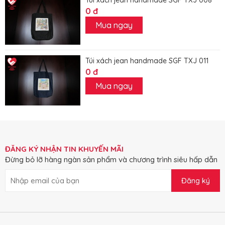
0 đ
Mua ngay
Túi xách jean handmade SGF TXJ 011
0 đ
Mua ngay
ĐĂNG KÝ NHẬN TIN KHUYẾN MÃI
Đừng bỏ lỡ hàng ngàn sản phẩm và chương trình siêu hấp dẫn
Đăng ký