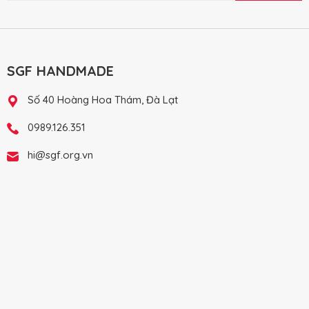
SGF HANDMADE
Số 40 Hoàng Hoa Thám, Đà Lạt
0989.126.351
hi@sgf.org.vn