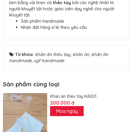
làm bằng vải linen và
thêu tay
bởi các nghệ nhân là
người khuyết tật hoặc giáo viên dạy nghề cho người
khuyết tật.
Sản phẩm handmade
Nhận đặt hàng sỉ lẻ theo yêu cầu
Từ khóa:
khăn ăn thêu tay
,
khăn ăn
,
khăn ăn
handmade
,
sgf handmade
Sản phẩm cùng loại
Khăn ăn thêu tay KA001
200.000 đ
Mua ngay