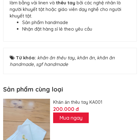
làm bằng vải linen và
thêu tay
bởi các nghệ nhân là
người khuyết tật hoặc giáo viên dạy nghề cho người
khuyết tật.
Sản phẩm handmade
Nhận đặt hàng sỉ lẻ theo yêu cầu
Từ khóa:
khăn ăn thêu tay
,
khăn ăn
,
khăn ăn
handmade
,
sgf handmade
Sản phẩm cùng loại
Khăn ăn thêu tay KA001
200.000 đ
Mua ngay