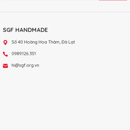
SGF HANDMADE
Số 40 Hoàng Hoa Thám, Đà Lạt
0989.126.351
hi@sgf.org.vn