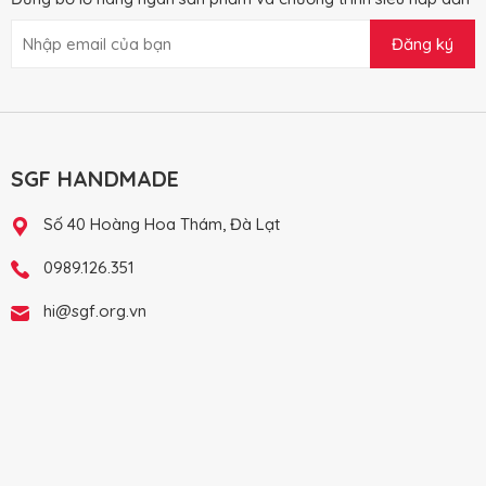
Đăng ký
SGF HANDMADE
Số 40 Hoàng Hoa Thám, Đà Lạt
0989.126.351
hi@sgf.org.vn