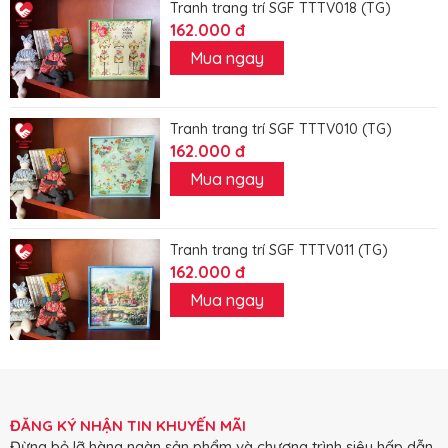
Tranh trang trí SGF TTTV018 (TG)
162.000 đ
Mua ngay
Tranh trang trí SGF TTTV010 (TG)
162.000 đ
Mua ngay
Tranh trang trí SGF TTTV011 (TG)
162.000 đ
Mua ngay
ĐĂNG KÝ NHẬN TIN KHUYẾN MÃI
Đừng bỏ lỡ hàng ngàn sản phẩm và chương trình siêu hấp dẫn