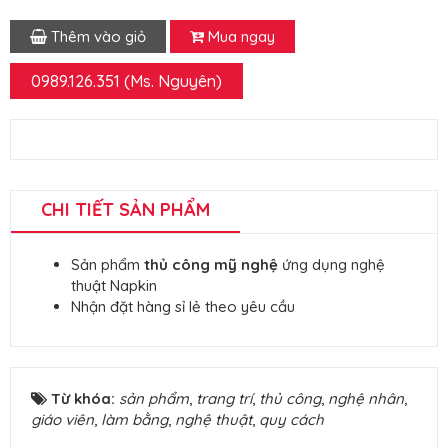
Thêm vào giỏ
Mua ngay
0989.126.351 (Ms. Nguyên)
CHI TIẾT SẢN PHẨM
Sản phẩm
thủ công mỹ nghệ
ứng dụng nghệ
thuật Napkin
Nhận đặt hàng sỉ lẻ theo yêu cầu
Từ khóa:
sản phẩm
,
trang trí
,
thủ công
,
nghệ nhân
,
giáo viên
,
làm bằng
,
nghệ thuật
,
quy cách