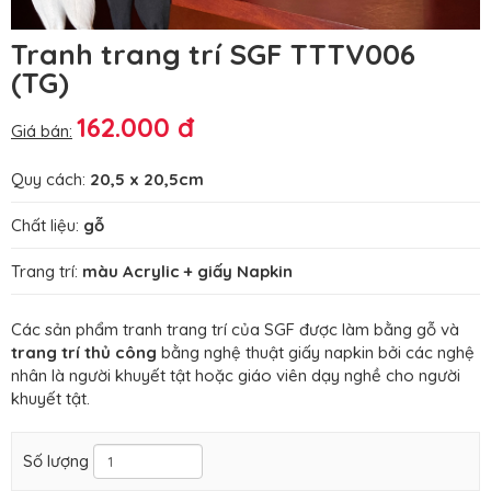
Tranh trang trí SGF TTTV006
(TG)
162.000 đ
Giá bán:
Quy cách:
20,5 x 20,5cm
Chất liệu:
gỗ
Trang trí:
màu Acrylic + giấy Napkin
Các sản phẩm tranh trang trí của SGF được làm bằng gỗ và
trang trí thủ công
bằng nghệ thuật giấy napkin bởi các nghệ
nhân là người khuyết tật hoặc giáo viên dạy nghề cho người
khuyết tật.
Số lượng