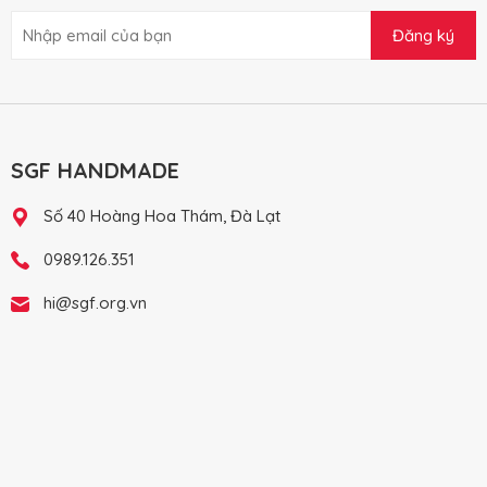
Đăng ký
SGF HANDMADE
Số 40 Hoàng Hoa Thám, Đà Lạt
0989.126.351
hi@sgf.org.vn