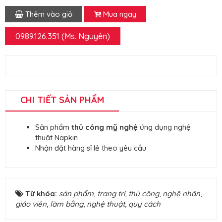
Thêm vào giỏ
Mua ngay
0989.126.351 (Ms. Nguyên)
CHI TIẾT SẢN PHẨM
Sản phẩm
thủ công mỹ nghệ
ứng dụng nghệ
thuật Napkin
Nhận đặt hàng sỉ lẻ theo yêu cầu
Từ khóa:
sản phẩm
,
trang trí
,
thủ công
,
nghệ nhân
,
giáo viên
,
làm bằng
,
nghệ thuật
,
quy cách