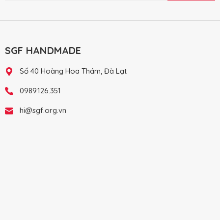
SGF HANDMADE
Số 40 Hoàng Hoa Thám, Đà Lạt
0989.126.351
hi@sgf.org.vn