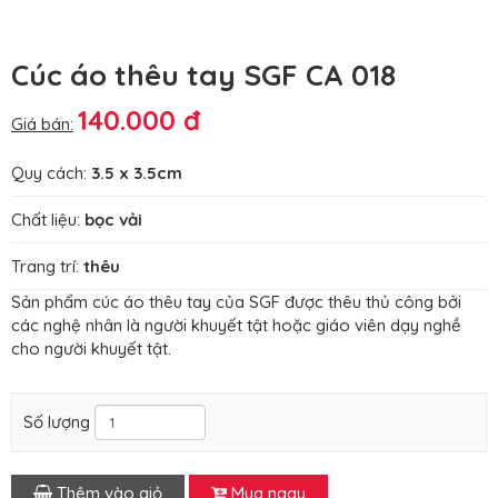
Cúc áo thêu tay SGF CA 018
140.000 đ
Giá bán:
Quy cách:
3.5 x 3.5cm
Chất liệu:
bọc vải
Trang trí:
thêu
Sản phẩm cúc áo thêu tay của SGF được thêu thủ công bởi
các nghệ nhân là người khuyết tật hoặc giáo viên dạy nghề
cho người khuyết tật.
Số lượng
Thêm vào giỏ
Mua ngay