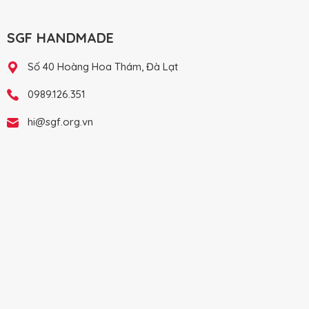
SGF HANDMADE
Số 40 Hoàng Hoa Thám, Đà Lạt
0989.126.351
hi@sgf.org.vn