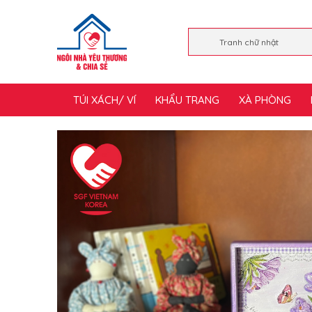
TÚI XÁCH/ VÍ
KHẨU TRANG
XÀ PHÒNG