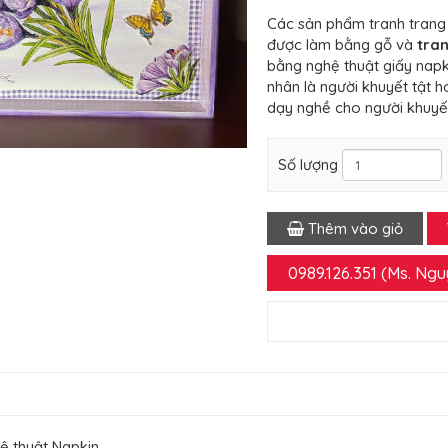
Các sản phẩm tranh trang 
được làm bằng gỗ và
tran
bằng nghệ thuật giấy napk
nhân là người khuyết tật h
dạy nghề cho người khuyết
Số lượng
Thêm vào giỏ
0989.126.351 (Ms. Ng
ệ thuật Napkin