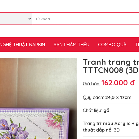
NGHỆ THUẬT NAPKIN
SẢN PHẨM THÊU
COMBO QUÀ
T
Tranh trang tr
TTTCN008 (3D
162.000 đ
Giá bán:
Quy cách:
24,5 x 17cm
Chất liệu:
gỗ
Trang trí:
màu Acrylic + g
thuật đắp nổi 3D