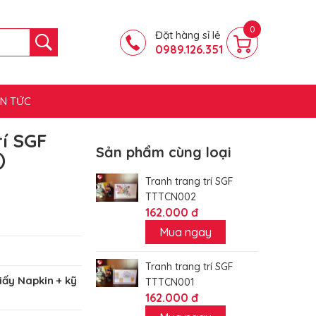
0
Đặt hàng sỉ lẻ
0989.126.351
IN TỨC
í SGF
Sản phẩm cùng loại
)
Tranh trang trí SGF
TTTCN002
162.000 đ
Mua ngay
Tranh trang trí SGF
iấy Napkin + kỹ
TTTCN001
162.000 đ