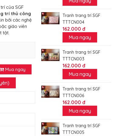
Mua ngay
trí của SGF
g trí thủ công
Tranh trang trí SGF
in bởi các nghệ
TTTCN004
oặc giáo viên
162.000 đ
 tật.
Mua ngay
Tranh trang trí SGF
TTTCN003
162.000 đ
Mua ngay
Mua ngay
uyên)
Tranh trang trí SGF
TTTCN006
162.000 đ
Mua ngay
Tranh trang trí SGF
TTTCN005