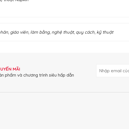
nhân
,
giáo viên
,
làm bằng
,
nghệ thuật
,
quy cách
,
kỹ thuật
HUYẾN MÃI
ản phẩm và chương trình siêu hấp dẫn