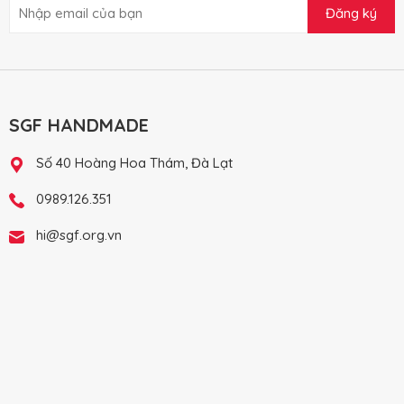
Đăng ký
SGF HANDMADE
Số 40 Hoàng Hoa Thám, Đà Lạt
0989.126.351
hi@sgf.org.vn