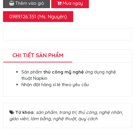
Thêm vào giỏ
Mua ngay
0989.126.351 (Ms. Nguyên)
CHI TIẾT SẢN PHẨM
Sản phẩm
thủ công mỹ nghệ
ứng dụng nghệ
thuật Napkin
Nhận đặt hàng sỉ lẻ theo yêu cầu
Từ khóa:
sản phẩm
,
trang trí
,
thủ công
,
nghệ nhân
,
giáo viên
,
làm bằng
,
nghệ thuật
,
quy cách