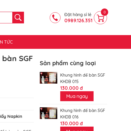
0
Đặt hàng sỉ lẻ
0989.126.351
IN TỨC
̉ bàn SGF
Sản phẩm cùng loại
Khung hình để bàn SGF
KHDB 015
130.000 đ
Mua ngay
Khung hình để bàn SGF
iấy Napkin
KHDB 016
130.000 đ