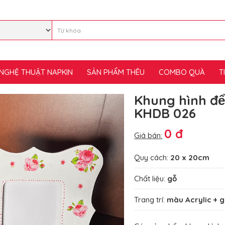
NGHỆ THUẬT NAPKIN
SẢN PHẨM THÊU
COMBO QUÀ
T
Khung hình đê
KHDB 026
0 đ
Giá bán:
Quy cách:
20 x 20cm
Chất liệu:
gỗ
Trang trí:
màu Acrylic + g