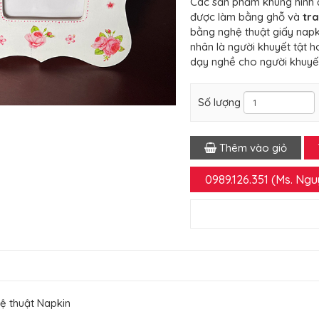
Các sản phẩm khung hình
được làm bằng ghỗ và
tra
bằng nghệ thuật giấy napk
nhân là người khuyết tật h
dạy nghề cho người khuyết
Số lượng
Thêm vào giỏ
0989.126.351 (Ms. Ng
ệ thuật Napkin