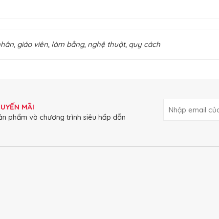
nhân
,
giáo viên
,
làm bằng
,
nghệ thuật
,
quy cách
HUYẾN MÃI
ản phẩm và chương trình siêu hấp dẫn