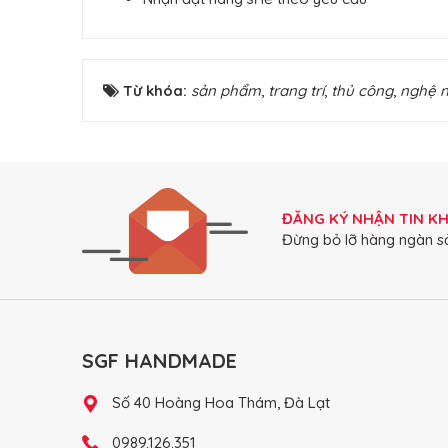
Từ khóa:
sản phẩm
,
trang trí
,
thủ công
,
nghệ 
ĐĂNG KÝ NHẬN TIN K
Đừng bỏ lỡ hàng ngàn s
SGF HANDMADE
Số 40 Hoàng Hoa Thám, Đà Lạt
0989.126.351