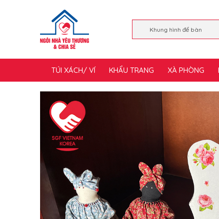
TÚI XÁCH/ VÍ
KHẨU TRANG
XÀ PHÒNG