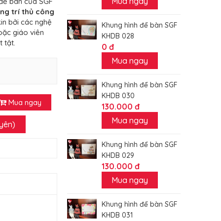
Mua ngay
 để bàn của SGF
ng trí thủ công
in bởi các nghệ
Khung hình để bàn SGF
oặc giáo viên
KHDB 028
 tật.
0 đ
Mua ngay
Khung hình để bàn SGF
KHDB 030
Mua ngay
130.000 đ
Mua ngay
uyên)
Khung hình để bàn SGF
KHDB 029
130.000 đ
Mua ngay
Khung hình để bàn SGF
KHDB 031