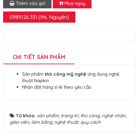
Thêm vào giỏ
Mua ngay
0989.126.351 (Ms. Nguyên)
CHI TIẾT SẢN PHẨM
Sản phẩm
thủ công mỹ nghệ
ứng dụng nghệ
thuật Napkin
Nhận đặt hàng sỉ lẻ theo yêu cầu
Từ khóa:
sản phẩm
,
trang trí
,
thủ công
,
nghệ nhân
,
giáo viên
,
làm bằng
,
nghệ thuật
,
quy cách