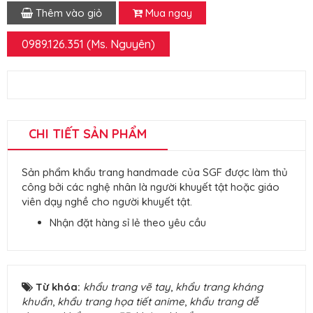
Thêm vào giỏ
Mua ngay
0989.126.351 (Ms. Nguyên)
CHI TIẾT SẢN PHẨM
Sản phẩm khẩu trang handmade của SGF được làm thủ
công bởi các nghệ nhân là người khuyết tật hoặc giáo
viên dạy nghề cho người khuyết tật.
Nhận đặt hàng sỉ lẻ theo yêu cầu
Từ khóa:
khẩu trang vẽ tay
,
khẩu trang kháng
khuẩn
,
khẩu trang họa tiết anime
,
khẩu trang dễ