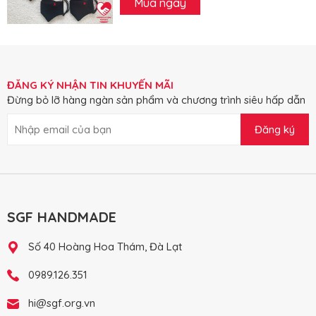
Mua ngay
ĐĂNG KÝ NHẬN TIN KHUYẾN MÃI
Đừng bỏ lỡ hàng ngàn sản phẩm và chương trình siêu hấp dẫn
Đăng ký
SGF HANDMADE
Số 40 Hoàng Hoa Thám, Đà Lạt
0989.126.351
hi@sgf.org.vn